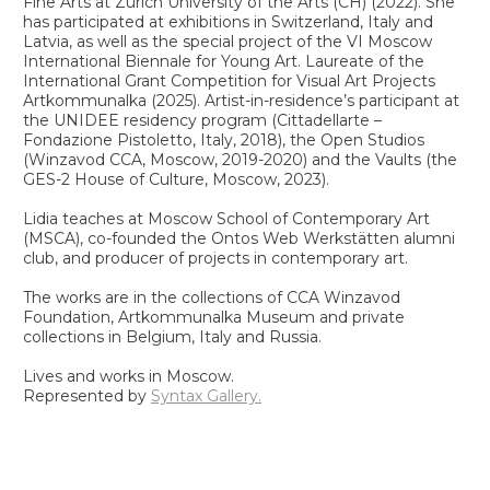
Открытых студий в ЦСИ Винзавод (2019−2020)
и "Сводов" Дома культуры ГЭС-2 (2023).
Lidia teaches at Moscow School of Contemporary Art
(MSCA), co-founded the Ontos Web Werkstätten alumni
Преподаватель Московской школы современного
club, and producer of projects in contemporary art.
искусства (MSCA), сооснователь клуба выпускников
Ontos Web Werkstätten, продюсер проектов в
The works are in the collections of CCA Winzavod
области современного искусства.
Foundation, Artkommunalka Museum and private
collections in Belgium, Italy and Russia.
Работы находятся в коллекции Центра
современного искусства Винзавод, Музея
Lives and works in Moscow.
«Арткоммуналка» и частных собраниях Бельгии,
Represented by
Syntax Gallery.
Италии и России.
Живет и работает в Москве.
Сотрудничает с
Syntax Gallery.
Персональные выставки
Избранные групповые выставки
Гранты / конкурсы / резиденции
Образование
Дополнительное образование
Ярмарки / фестивали
Каталоги
2025 Дом от погреба до чердака. Пространство
2025 Арткоммуналка. Победитель Международного
2022 MA Fine Arts, Zürcher Hochschule der Künste,
2022 Реставрация и переплет книг. Высшая школа
2025 Обертон by Cosmoscow. Ярмарка графики,
2024 Антология современного искусства.
Solo Exhibitions
2025 Widerstandserlebnis. Syntax Gallery, Москва,
ЦЕХЪ. Фестиваль
грантового конкурса проектов визуального
Цюрих, Швейцария
художественных практик и музейных технологий при
Syntax Gallery, Москва, Россия
Винзавод.Гравитация. Авторы: Дарья Пыркина,
«Перезагрузка». Зарайск, Россия
Россия
2025 Widerstandserlebnis. Syntax Gallery, Moscow, Russia
2025 СветДвиж им.Гастева. МИРА центр, Суздаль,
искусства, Коломна, Россия
2018 Современное искусство, Британская высшая
РГГУ, Москва, Россия
2025 Фестиваль книг по искусству. Ad Marginem x
Андрей Мороз, Григорий Бакус, Дмитрий Комм,
2025 Попытки компромисса. Syntax Highlights, Москва,
2025 Attempts at Compromise. Syntax Highlights,
Россия / кураторы Ольга Балабанова и Иван Сахаров
2025 Сортавала. Арт-резиденция, ENI Karelia CBC,
школа дизайна, Москва, Россия
2018 Первобытное искусство. Университет Дмитрия
masters, Санкт-Петербург, Россия
Алексей Лызлов. Издатель ЦСИ Винзавод, Москва,
Россия
Moscow, Russia
2024 Чего ты боишься? Винзавод.Гравитация, ЦСИ
Карелия, Россия
2016 Курсы «Pre-Foundation» и «Foundation Art and
Пожарского, Москва, Россия
2024 Third Place Art Fair. Ярмарка современного
Россия
2025
‭«
Невидимые» гóрода. Музей Арткоммуналка,
2025 Invisibles of the City. Museum ‘Artкommunalka',
Винзавод, Цех Белого и Цех Красного, Москва,
2025 СветДвиж им.Гастева. Победитель конкурса на
Design», Британская высшая школа дизайна, Москва,
2011 Базовый и продвинутый курсы современной
искусства, Санкт-Петербург, Россия
2023 間 (МА). Издатель Syntax Gallery х Artika Project,
Коломна, Россия
Kolomna, Russia
Россия / куратор Елена Селина
участие в лаборатории для художников. МИРА
Россия
фотографии. Школа фотографии Cross-Photo, Москва,
2023 |catalog|. Ярмарка современного искусства,
Москва, Россия
2023 間 (МА). Syntax Gallery, Москва, Россия
2023 間 (МА). Syntax Gallery, Moscow, Russia
2022 Big, Small & Many. Toni Areal, Цюрих, Швейцария
центр, Суздаль, Россия
2014 Юриспруденция, Российская академия
Россия
Syntax Gallery, Москва, Россия
2023 Задним числом. Пространство «Главный
2023 Backdated. Main Exponat Space, Moscow, Russia
/ кураторы Dominique Lämmli, Nils Röller и Rabea
2023 Клуб друзей. Победитель конкурса проектов
правосудия, Москва, Россия
2022 Cosmoscow. X международная ярмарка
экспонат», Москва, Россия
Ridlhammer
для мастерской ЦХП "Своды" Дома культуры «ГЭС-2»,
современного искусства, галерея U Contemporary,
2022 When Addictions Become Form. Fabrikstrasse,
Москва, Россия
Москва, Россия
Selected Group Exhibitions
Берн, Швейцария
2019-2020 Открытые студии. Арт-резиденция, ЦСИ
2021 blazar. Ярмарка молодого современного
2021 Closed Communities. Toni Areal, Цюрих,
Винзавод, Москва, Россия
искусства, Syntax Gallery, Музей Москвы, Россия
2025 House from Cellar to Attic. TSEKHЪ Space. Art
Швейцария
2019 Текст перформанса. Победитель конкурса на
Festival «Reboot». Zaraysk, Russia
2021 Воссоединение. UContemporary, ЦСИ
участие в лаборатории для художников и
2025 Gastev's SvetDvizh. MIRA center, Suzdal, Russia /
Винзавод, Москва, Россия / куратор Михаил Левин
драматургов, студия перформативных искусств
curated by Olga Balabanova and Ivan Saharov
2021 Starptelpa. Riga Performance Festival, Latvijas
Сдвиг, Санкт- Петербург, Россия
2024 What are you afraid of? Winzavod.Gravity, CCA
Performances mākslas centra, Рига, Латвия
2018 Broadcasting the archive #10. Арт-резиденция,
Winzavod, White Hall and Red Hall, Moscow, Russia /
2020 Классики. Открытые студии, ЦСИ Винзавод,
UNIDEE - Университет идей, Cittadellarte фонда