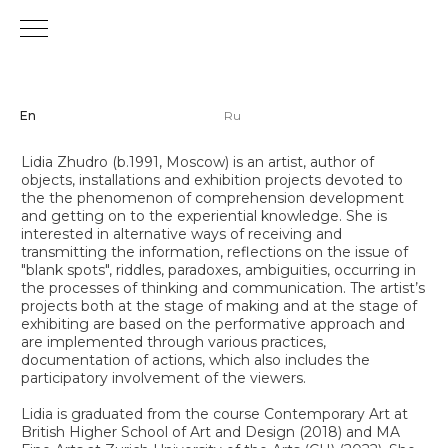
En
Ru
Лидия Жудро (р.1991, Москва) — художник, автор
Lidia Zhudro (b.1991, Moscow) is an artist, author of
объектов, инсталляций и выставочных проектов,
objects, installations and exhibition projects devoted to
посвященных феноменам развития понимания
the the phenomenon of comprehension development
и получения опытного знания. Практика автора
and getting on to the experiential knowledge. She is
складывается вокруг альтернативных способов
interested in alternative ways of receiving and
получения и передачи информации, размышления
transmitting the information, reflections on the issue of
на темы «белых пятен», загадок, парадоксов
"blank spots", riddles, paradoxes, ambiguities, occurring in
и неоднозначностей, встречающихся в процессах
the processes of thinking and communication. The artist’s
мышления и коммуникации. В основе её проектов,
projects both at the stage of making and at the stage of
как на этапе создания, так и на этапе
exhibiting are based on the performative approach and
экспонирования, лежит перформативный подход,
are implemented through various practices,
реализуемый через различные практики,
documentation of actions, which also includes the
документации действий, который также включает
participatory involvement of the viewers.
партисипаторное участие зрителя.
Lidia is graduated from the course Contemporary Art at
Лидия окончила курс ‘Современное искусство'
British Higher School of Art and Design (2018) and MA
Британской высшей школы дизайна (2018),
Fine Arts at Zurich University of the Arts (CH) (2022). She
магистратуру ‘Fine Arts' в Zurich University of the Arts,
has participated at exhibitions in Switzerland, Italy and
Швейцария (2022). Принимала участие в выставках
Latvia, as well as the special project of the VI Moscow
в Швейцарии, Италии, Латвии; специальном
International Biennale for Young Art. Laureate of the
проекте VI Московской международной биеннале
International Grant Competition for Visual Art Projects
молодого искусства. Лауреат международного
Artkommunalka (2025). Artist-in-residence’s participant at
грантового конкурса проектов визуального
the UNIDEE residency program (Cittadellarte –
искусства Арткоммуналка (2025). Участница
Fondazione Pistoletto, Italy, 2018), the Open Studios
программ резиденций UNIDEE в Cittadellarte —
(Winzavod CCA, Moscow, 2019-2020) and the Vaults (the
Fondazione Pistoletto, Италия (2018), IV сезона
GES-2 House of Culture, Moscow, 2023).