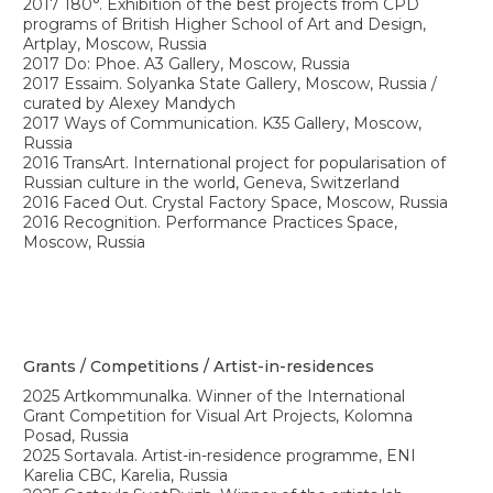
participation in the workshop of the Dutch group of
calligraphy artists High on Type, New Tretyakov Gallery,
Moscow, Russia
Education
2022 MA Fine Arts, Zürcher Hochschule der Künste,
Zurich, Switzerland
2018 Contemporary Art, British Higher School of Art and
Design, Moscow, Russia
2016 Pre-Foundation and Foundation Art and Design
courses, British Higher School of Art and Design, Moscow,
Russia
2014 Jurisprudence, Russian Academy of Justice,
Moscow, Russia
Additional education
2022 Book Restoration and Binding. Higher School of
Artistic Practices and Museum Technologies at Russian
State University for the Humanities, Moscow, Russia
2018 Prehistoric Art. University of Dmitry Pozharsky,
Moscow, Russia
2011 The Basic Course of Digital Photography and
Advanced Course of Contemporary Photography.
Photography school Cross Photo, Moscow
Art fairs / Festivals
2025 Oberton by Cosmoscow. Graphics fair, Syntax
Gallery, Moscow, Russia