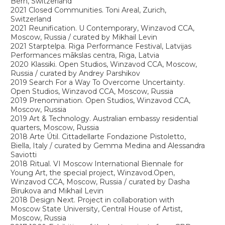
curated by Alexey Mandych
2017 Ways of Communication. K35 Gallery, Moscow,
Russia
2016 TransArt. International project for popularisation of
Russian culture in the world, Geneva, Switzerland
2016 Faced Out. Crystal Factory Space, Moscow, Russia
2016 Recognition. Performance Practices Space,
Moscow, Russia
Grants / Competitions / Artist-in-residences
2025 Artkommunalka. Winner of the International
Grant Competition for Visual Art Projects, Kolomna
Posad, Russia
2025 Sortavala. Artist-in-residence programme, ENI
Karelia CBC, Karelia, Russia
2025 Gastev's SvetDvizh. Winner of the artists lab
competition. MIRA Center, Suzdal, Russia
2023 Friends of the Vaults. Winner of the competition
of projects for the Vaults Centre for Artistic Production,
GES-2 House of Culture, Moscow, Russia
2019 - 2020 Open Studios. Artist-in-residence
programme, Winzavod CCA, Moscow, Russia
2019 Performance’s Text. Winner of the artists and
dramatists lab competition, Performative studio «Shift»,
St.Petersburg, Russia
2018 Broadcasting the archive #10. Artist-in-residence
programme, UNIDEE - University of Ideas, Cittadellarte
Fondazione Pistoletto, Biella, Italy
2018 Calligraphy and a new vision of Russian Avant-
Garde. Winner of the Tretyakov Gallery competition for